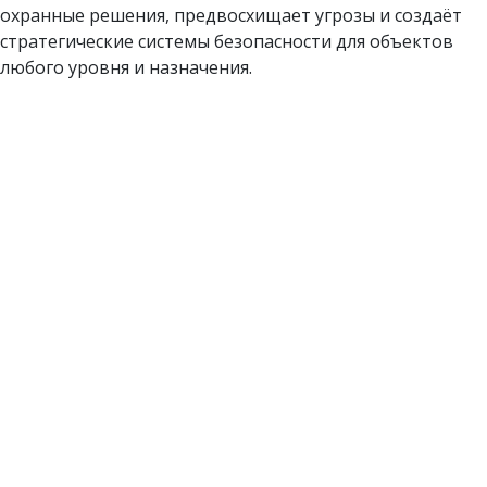
охранные решения, предвосхищает угрозы и создаёт
стратегические системы безопасности для объектов
любого уровня и назначения.
Философия безопасности
Мы рассматриваем безопасность не как набор разрозненных
мер...
Мы рассматриваем безопасность не как набор разрозненных
мер, а как продуманную и гибкую систему, встроенную в бизнес-
процессы клиента. Наши решения направлены на упреждение
угроз, минимизацию рисков и защиту от противоправных
посягательств, обеспечивая устойчивость и долгосрочное
развитие организации.
Ценности и предназначение
Основа компании — сильная команда профессионалов...
Основа компании — сильная команда профессионалов,