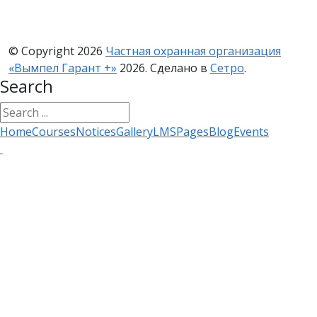
жизни, личную и семейную тайну.
1.2. Настоящая политика Оператора в отношении
© Copyright 2026
Частная охранная организация
обработки персональных данных (далее - Политика)
«Вымпел Гарант +»
2026. Сделано в
Сетро
.
применяется ко всей информации, которую
Search
Оператор может получить о посетителях веб-сайта
https://vimpelsb.ru/
.
Home
Courses
Notices
Gallery
LMS
Pages
Blog
Events
2. Основные понятия, используемые в Политике
2.1. Автоматизированная обработка персональных
данных - обработка персональных данных с
помощью средств вычислительной техники.
2.2. Блокирование персональных данных -
временное прекращение обработки персональных
данных (за исключением случаев, если обработка
необходима для уточнения персональных данных).
2.3. Веб-сайт - совокупность графических и