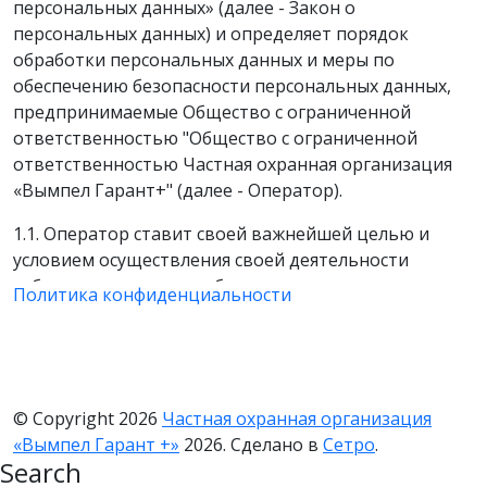
персональных данных» (далее - Закон о
персональных данных) и определяет порядок
обработки персональных данных и меры по
обеспечению безопасности персональных данных,
предпринимаемые Общество с ограниченной
ответственностью "Общество с ограниченной
ответственностью Частная охранная организация
«Вымпел Гарант+" (далее - Оператор).
1.1. Оператор ставит своей важнейшей целью и
условием осуществления своей деятельности
соблюдение прав и свобод человека и гражданина
Политика конфиденциальности
при обработке его персональных данных, в том
числе защиты прав на неприкосновенность частной
жизни, личную и семейную тайну.
1.2. Настоящая политика Оператора в отношении
© Copyright 2026
Частная охранная организация
обработки персональных данных (далее - Политика)
«Вымпел Гарант +»
2026. Сделано в
Сетро
.
применяется ко всей информации, которую
Search
Оператор может получить о посетителях веб-сайта