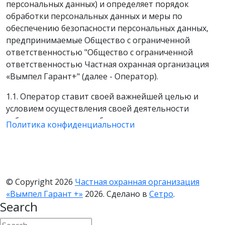
персональных данных) и определяет порядок
обработки персональных данных и меры по
обеспечению безопасности персональных данных,
предпринимаемые Общество с ограниченной
ответственностью "Общество с ограниченной
ответственностью Частная охранная организация
«Вымпел Гарант+" (далее - Оператор).
1.1. Оператор ставит своей важнейшей целью и
условием осуществления своей деятельности
соблюдение прав и свобод человека и гражданина
Политика конфиденциальности
при обработке его персональных данных, в том
числе защиты прав на неприкосновенность частной
жизни, личную и семейную тайну.
1.2. Настоящая политика Оператора в отношении
© Copyright 2026
Частная охранная организация
обработки персональных данных (далее - Политика)
«Вымпел Гарант +»
2026. Сделано в
Сетро
.
применяется ко всей информации, которую
Search
Оператор может получить о посетителях веб-сайта