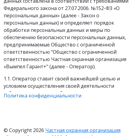
данных составлена в соответствии с требованиями
Федерального закона от 27.07.2006. №152-ФЗ «О
персональных данных» (далее - Закон о
персональных данных) и определяет порядок
обработки персональных данных и меры по
обеспечению безопасности персональных данных,
предпринимаемые Общество с ограниченной
ответственностью "Общество с ограниченной
ответственностью Частная охранная организация
«Вымпел Гарант+" (далее - Оператор).
1.1. Оператор ставит своей важнейшей целью и
условием осуществления своей деятельности
соблюдение прав и свобод человека и гражданина
Политика конфиденциальности
при обработке его персональных данных, в том
числе защиты прав на неприкосновенность частной
жизни, личную и семейную тайну.
1.2. Настоящая политика Оператора в отношении
© Copyright 2026
Частная охранная организация
обработки персональных данных (далее - Политика)